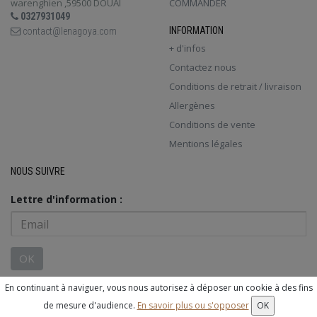
warenghien ,59500 DOUAI
COMMANDER
0327931049
INFORMATION
contact@lenagoya.com
+ d'infos
Contactez nous
Conditions de retrait / livraison
Allergènes
Conditions de vente
Mentions légales
NOUS SUIVRE
Lettre d'information :
OK
En continuant à naviguer, vous nous autorisez à déposer un cookie à des fins
© 2026 - Logiciel
SaasFood - Logiciel de gestion de commande sur
de mesure d'audience.
En savoir plus ou s'opposer
OK
internet et en magasin