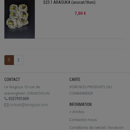
S23.1 ARASUKA (avocat/thon)
7,00 €
1
2
CONTACT
CARTE
Le Nagoya 13 rue de
VOIR NOS PRODUITS OU
warenghien ,59500 DOUAI
COMMANDER
0327931049
INFORMATION
contact@lenagoya.com
+ d'infos
Contactez nous
Conditions de retrait / livraison