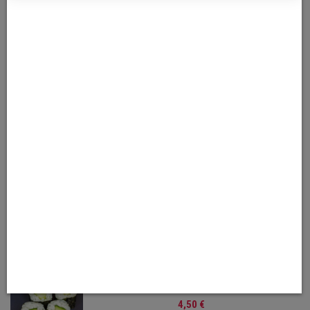
Total
16
articles
S18.SHAKE (saumon)
5,50 €
S19.TEKKA (thon)
5,50 €
S20.KAPPA (concombre)
4,50 €