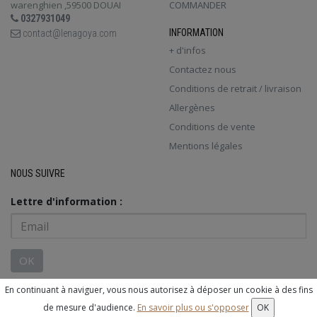
warenghien ,59500 DOUAI
COMMANDER
0327931049
INFORMATION
contact@lenagoya.com
+ d'infos
Contactez nous
Conditions de retrait / livraison
Allergènes
Conditions de vente
Mentions légales
NOUS SUIVRE
Lettre d'information :
OK
En continuant à naviguer, vous nous autorisez à déposer un cookie à des fins
© 2026 - Logiciel
SaasFood - Logiciel de gestion de commande sur
de mesure d'audience.
En savoir plus ou s'opposer
OK
internet et en magasin