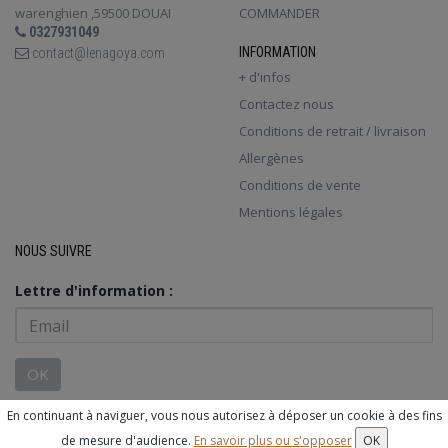
warenghien ,59500 DOUAI
COMMANDER
0327931049
INFORMATION
contact@lenagoya.com
+ d'infos
Contactez nous
Conditions de retrait / livraison
Allergènes
Conditions de vente
Mentions légales
NOUS SUIVRE
Lettre d'information :
OK
En continuant à naviguer, vous nous autorisez à déposer un cookie à des fins
© 2026 - Logiciel
SaasFood - Logiciel de gestion de commande sur
de mesure d'audience.
En savoir plus ou s'opposer
OK