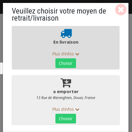
Togg
Panier:
0 ART. - 0,00 €
ACCUEIL
VOIR NOS PRODUITS OU COMMANDER
MENUS
MENUS FROIDS