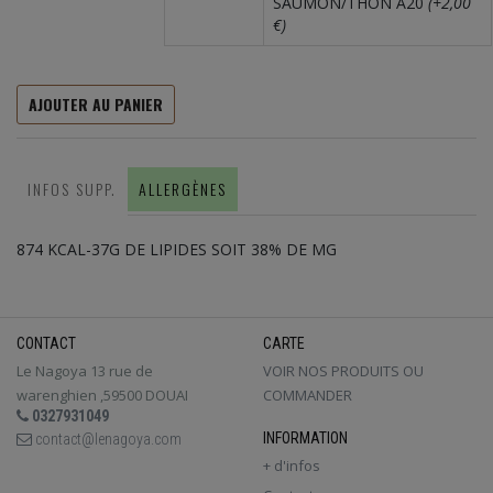
SAUMON/THON A20
(+2,00
€)
AJOUTER AU PANIER
INFOS SUPP.
ALLERGÈNES
874 KCAL-37G DE LIPIDES SOIT 38% DE MG
CONTACT
CARTE
Le Nagoya 13 rue de
VOIR NOS PRODUITS OU
warenghien ,59500 DOUAI
COMMANDER
0327931049
INFORMATION
contact@lenagoya.com
+ d'infos