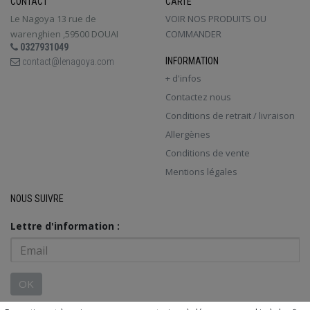
CONTACT
CARTE
Le Nagoya 13 rue de
VOIR NOS PRODUITS OU
warenghien ,59500 DOUAI
COMMANDER
0327931049
INFORMATION
contact@lenagoya.com
+ d'infos
Contactez nous
Conditions de retrait / livraison
Allergènes
Conditions de vente
Mentions légales
NOUS SUIVRE
Lettre d'information :
OK